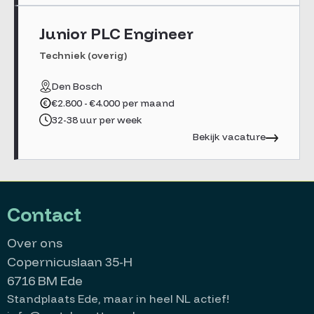
Junior PLC Engineer
Techniek (overig)
Den Bosch
€2.800 - €4.000 per maand
32-38 uur per week
Bekijk vacature
Contact
Over ons
Copernicuslaan 35-H
6716 BM Ede
Standplaats Ede, maar in heel NL actief!