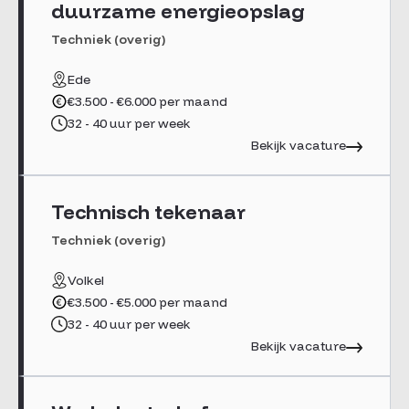
duurzame energieopslag
Junior
Techniek (overig)
Medior
Senior
Ede
€3.500 - €6.000 per maand
Senior+ / Lead
32 - 40 uur per week
Opleidingsniveau
Bekijk vacature
MBO
HBO
Technisch tekenaar
WO
Techniek (overig)
Dienstverband
Volkel
Vast
€3.500 - €5.000 per maand
Detachering
32 - 40 uur per week
Freelance / Interim / ZZP
Bekijk vacature
Werkenbij MatchMatters
Recruitment Consultant