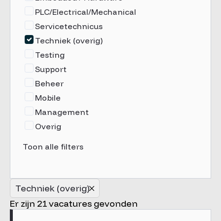
PLC/Electrical/Mechanical
Servicetechnicus
Techniek (overig)
Testing
Support
Beheer
Mobile
Management
Overig
Toon alle filters
Regio
Noord-Holland
Techniek (overig)
Noord-Brabant
Er zijn 21 vacatures gevonden
Zuid-Holland