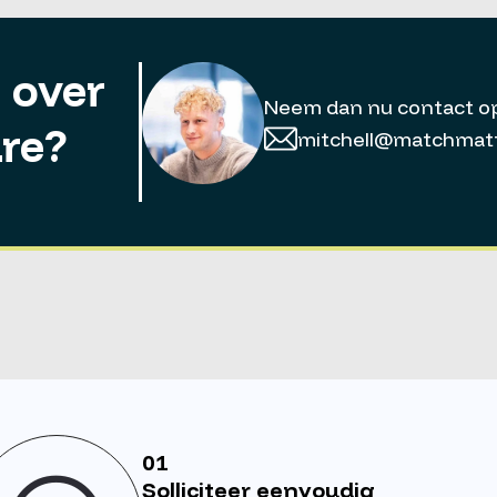
 over
Neem dan nu contact o
re?
mitchell@matchmatt
01
Solliciteer eenvoudig