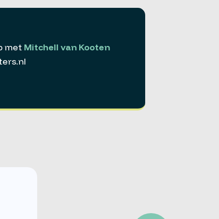
p met
Mitchell van Kooten
ers.nl