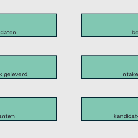
idaten
be
k geleverd
intak
anten
kandidat