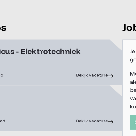
es
Jo
cus - Elektrotechniek
J
g
Me
nd
Bekijk vacature
al
be
va
k
and
Bekijk vacature