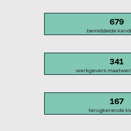
679
bemiddelde kand
341
werkgevers maatwer
167
terugkerende kl