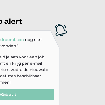
b alert
e
droombaan
nog niet
evonden?
ld je aan voor een job
ert en krijg per e-mail
richt zodra de nieuwste
catures beschikbaar
omen!
Job alert