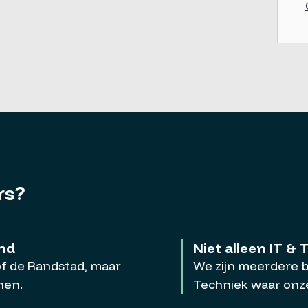
rs?
and
Niet alleen IT & 
 of de Randstad, maar
We zijn meerdere 
nen.
Techniek waar onze