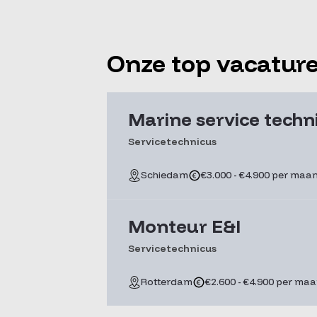
Onze top vacatur
Marine service techni
Servicetechnicus
Schiedam
€3.000 - €4.900 per maa
Monteur E&I
Servicetechnicus
Rotterdam
€2.600 - €4.900 per ma