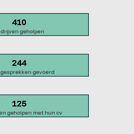
410
drijven geholpen
244
egesprekken gevoerd
125
en geholpen met hun cv