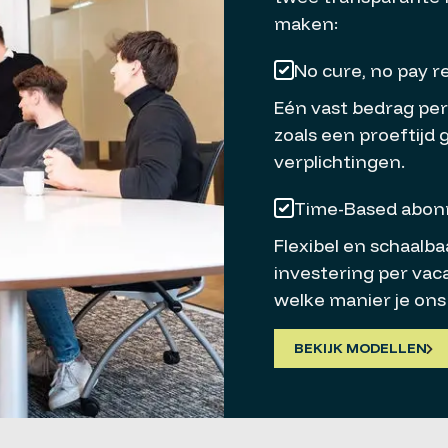
maken:
No cure, no pay r
Eén vast bedrag per
zoals een proeftijd
verplichtingen.
Time-Based abo
Flexibel en schaalb
investering per vaca
welke manier je ons 
BEKIJK MODELLEN