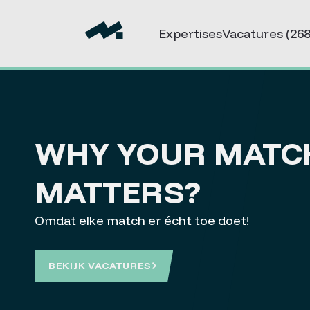
Expertises
Vacatures
(268
WHY YOUR MATC
MATTERS?
Omdat elke match er écht toe doet!
BEKIJK VACATURES