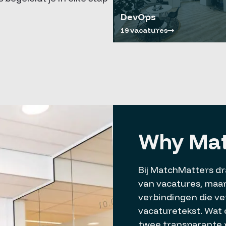
DevOps
19 vacatures
Why Mat
Bij MatchMatters dra
van vacatures, ma
verbindingen die ve
vacaturetekst. Wat
twee transparante 