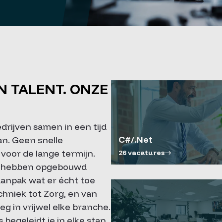
N TALENT. ONZE
drijven samen in een tijd
C#/.Net
an. Geen snelle
voor de lange termijn.
26 vacatures
aar hebben opgebouwd
anpak wat er écht toe
chniek tot Zorg, en van
eg in vrijwel elke branche.
begeleidt je in elke stap