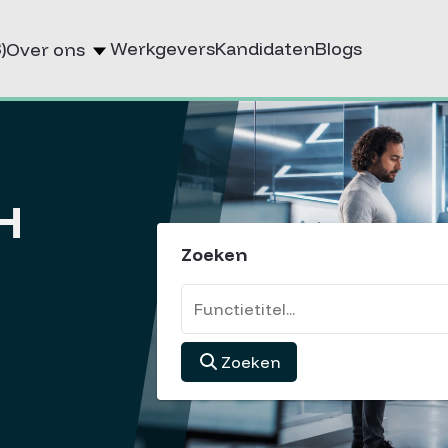
)
Werkgevers
Kandidaten
Blogs
Over ons
H
Zoeken
Zoeken