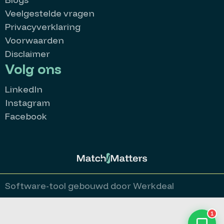
Veelgestelde vragen
Privacyverklaring
Voorwaarden
Disclaimer
Volg ons
LinkedIn
Instagram
Facebook
MatchMatters
Goedemorgen 👋
Kan ik je ergens mee helpen?
Stuur een whatsappje
Software-tool gebouwd door Werkdeal
Bekijk alle vacatures
1