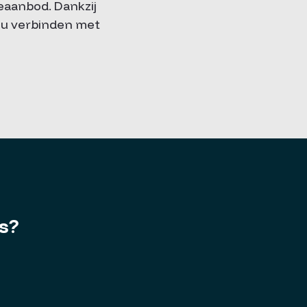
eaanbod. Dankzij
ou verbinden met
es?