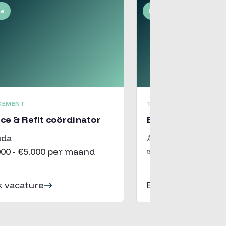
me
Fulltime
GEMENT
TECHNIEK (OVERIG)
ce & Refit coördinator
Elektromonteur 
uda
Oosterhout
000 - €5.000 per maand
€3.200 - €5.000 
k vacature
Bekijk vacature