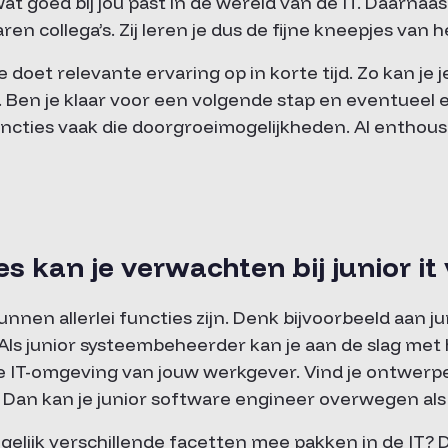
 goed bij jou past in de wereld van de IT. Daarnaast
en collega’s. Zij leren je dus de fijne kneepjes van h
 doet relevante ervaring op in korte tijd. Zo kan je 
. Ben je klaar voor een volgende stap en eventueel e
ncties vaak die doorgroeimogelijkheden. Al enthousi
es kan je verwachten bij junior it
unnen allerlei functies zijn. Denk bijvoorbeeld aan ju
ls junior systeembeheerder kan je aan de slag met
 IT-omgeving van jouw werkgever. Vind je ontwerp
? Dan kan je junior software engineer overwegen al
ogelijk verschillende facetten mee pakken in de IT? D