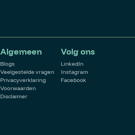
Algemeen
Volg ons
Blogs
LinkedIn
Veelgestelde vragen
Instagram
Privacyverklaring
Facebook
Voorwaarden
Disclaimer
MatchMatters
Goedemorgen 👋
Kan ik je ergens mee helpen?