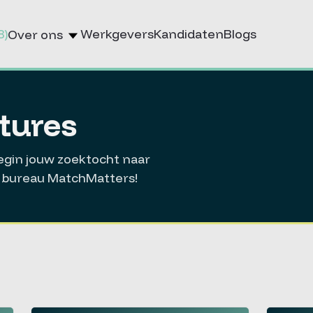
8)
Werkgevers
Kandidaten
Blogs
Over ons
atures
Begin jouw zoektocht naar
ie bureau MatchMatters!