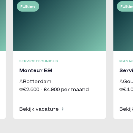
Fulltime
Fullti
SERVICETECHNICUS
MANA
Monteur E&I
Servi
Rotterdam
Go
€2.600 - €4.900 per maand
€4.
Bekijk vacature
Bekij