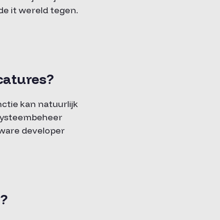
 de it wereld tegen.
acatures?
nctie kan natuurlijk
r systeembeheer
tware developer
s?