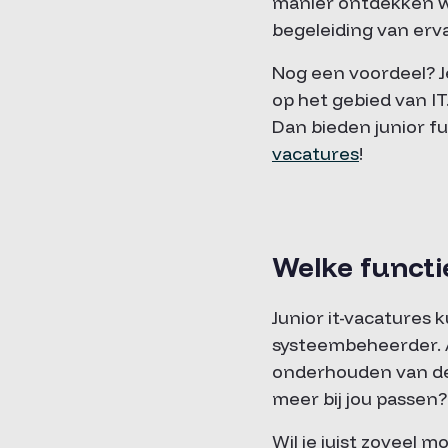
manier ontdekken wat
begeleiding van ervar
Nog een voordeel? Je
op het gebied van IT
Dan bieden junior fu
vacatures
!
Welke functi
Junior it-vacatures k
systeembeheerder. A
onderhouden van de
meer bij jou passen
Wil je juist zoveel m