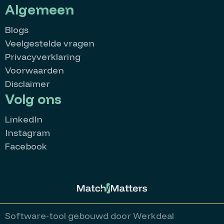
Algemeen
Blogs
Veelgestelde vragen
Privacyverklaring
Voorwaarden
Disclaimer
Volg ons
LinkedIn
Instagram
Facebook
MatchMatters
Goedemorgen 👋
Kan ik je ergens mee helpen?
Stuur een whatsappje
Software-tool gebouwd door Werkdeal