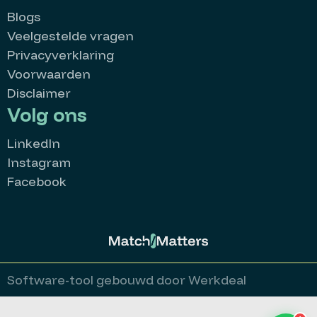
Blogs
Veelgestelde vragen
Privacyverklaring
Voorwaarden
Disclaimer
Volg ons
LinkedIn
Instagram
Facebook
MatchMatters
Goedemorgen 👋
Kan ik je ergens mee helpen?
Stuur een whatsappje
Software-tool gebouwd door Werkdeal
Bekijk alle vacatures