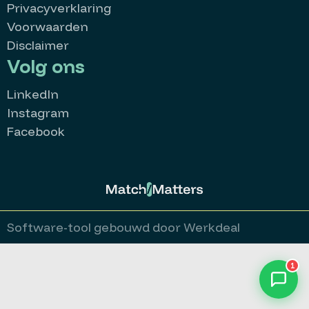
Privacyverklaring
Voorwaarden
Disclaimer
Volg ons
LinkedIn
Instagram
Facebook
MatchMatters
Goedemorgen 👋
Kan ik je ergens mee helpen?
Stuur een whatsappje
Software-tool gebouwd door Werkdeal
Bekijk alle vacatures
1