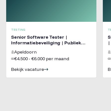
TESTING
T
Senior Software Tester |
So
Informatiebeveiliging | Publiek
|
domein
Apeldoorn
€4.500 - €6.000 per maand
Bekijk vacature
B