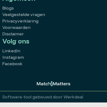
Blogs
Veelgestelde vragen
Privacyverklaring
Voorwaarden
Disclaimer
Volg ons
LinkedIn
Instagram
Facebook
MatchMatters
Goedemorgen 👋
Kan ik je ergens mee helpen?
Stuur een whatsappje
Software-tool gebouwd door Werkdeal
Bekijk alle vacatures