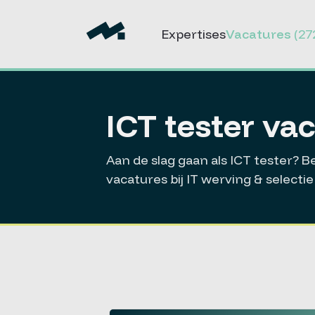
Expertises
Vacatures
(27
ICT tester va
Aan de slag gaan als ICT tester? 
vacatures bij IT werving & select