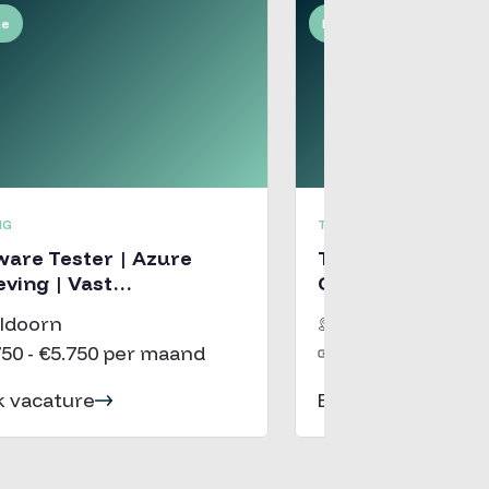
me
Fulltime
NG
TESTING
re Tester | Azure
Test Automation 
ving | Vast
Consultancy | D
stverband
Utrecht
ldoorn
Utrecht
750 - €5.750 per maand
€4.500 - €6.500 
k vacature
Bekijk vacature