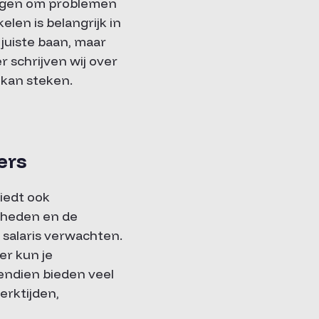
rmogen om problemen
elen is belangrijk in
juiste baan, maar
er schrijven wij over
 kan steken.
ers
biedt ook
igheden en de
 salaris verwachten.
er kun je
endien bieden veel
erktijden,