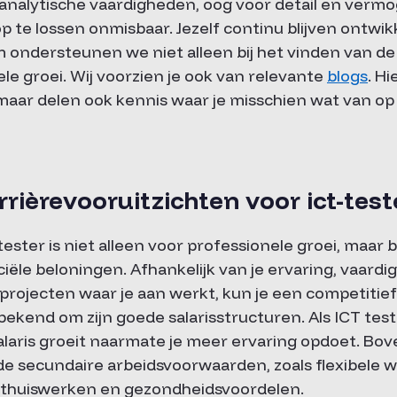
 je analytische vaardigheden, oog voor detail en ve
p te lossen onmisbaar. Jezelf continu blijven ontwikk
 ondersteunen we niet alleen bij het vinden van de 
nele groei. Wij voorzien je ook van relevante
blogs
. Hi
maar delen ook kennis waar je misschien wat van op
rrièrevooruitzichten voor ict-test
tester is niet alleen voor professionele groei, maar 
ciële beloningen. Afhankelijk van je ervaring, vaard
projecten waar je aan werkt, kun je een competitief
bekend om zijn goede salarisstructuren. Als ICT test
alaris groeit naarmate je meer ervaring opdoet. Bov
de secundaire arbeidsvoorwaarden, zoals flexibele w
 thuiswerken en gezondheidsvoordelen.