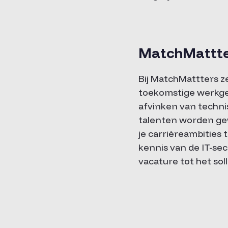
MatchMattter
Bij MatchMattters z
toekomstige werkgev
afvinken van techni
talenten worden ge
je carrièreambities
kennis van de IT-sec
vacature tot het sol