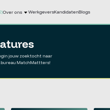
2)
Werkgevers
Kandidaten
Blogs
Over ons
catures
Begin jouw zoektocht naar
ie bureau MatchMattters!