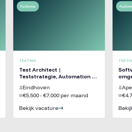
Fulltime
Fullti
TESTING
TESTI
Test Architect |
Softwa
Teststrategie, Automation &
omge
GenAI
dien
Eindhoven
Ape
€5.500 - €7.000 per maand
€4.
Bekijk vacature
Bekij