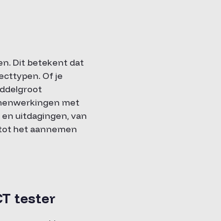
n. Dit betekent dat
jecttypen. Of je
iddelgroot
samenwerkingen met
n en uitdagingen, van
 tot het aannemen
CT tester