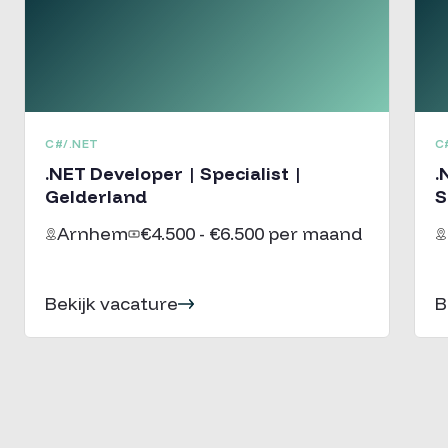
C#/.NET
C
.NET Developer | Specialist |
.
Gelderland
S
Arnhem
€4.500 - €6.500 per maand
Bekijk vacature
B