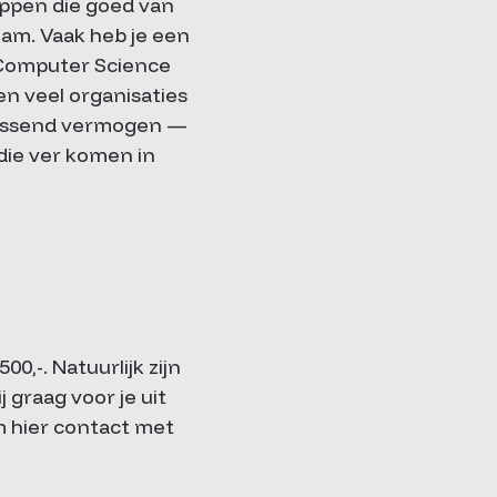
appen die goed van
am. Vaak heb je een
, Computer Science
en veel organisaties
lossend vermogen —
die ver komen in
,-. Natuurlijk zijn
 graag voor je uit
m hier contact met