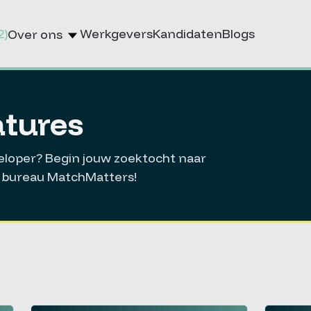
2)
Werkgevers
Kandidaten
Blogs
Over ons
tures
eloper? Begin jouw zoektocht naar
ie bureau MatchMatters!