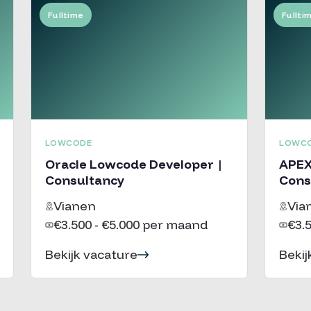
Fulltime
Fullti
LOWCODE
LOWC
Oracle Lowcode Developer |
APEX
Consultancy
Cons
Vianen
Via
€3.500 - €5.000 per maand
€3.
Bekijk vacature
Bekij