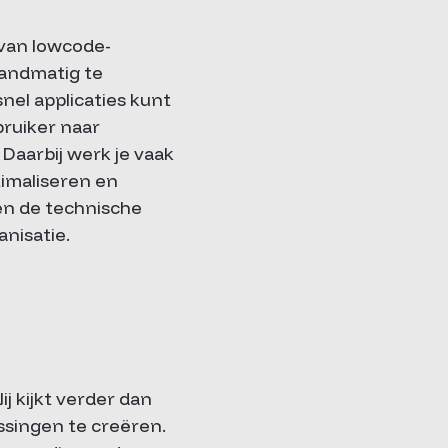
 van lowcode-
handmatig te
el applicaties kunt
bruiker naar
Daarbij werk je vaak
imaliseren en
sen de technische
nisatie.
j kijkt verder dan
assingen te creëren.