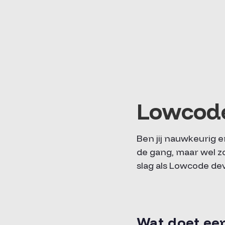
Lowcode
Ben jij nauwkeurig 
de gang, maar wel z
slag als Lowcode de
Wat doet ee