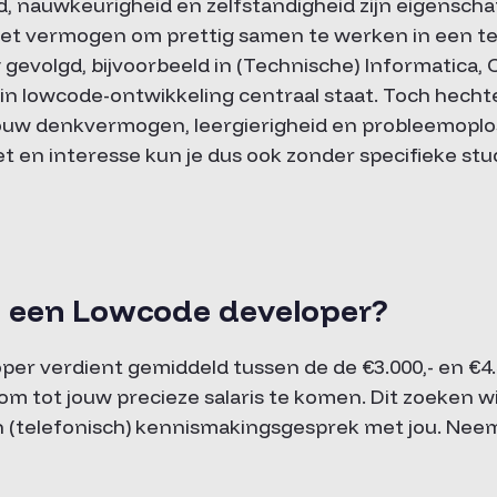
d, nauwkeurigheid en zelfstandigheid zijn eigensch
het vermogen om prettig samen te werken in een te
g gevolgd, bijvoorbeeld in (Technische) Informatica
rin lowcode-ontwikkeling centraal staat. Toch hecht
jouw denkvermogen, leergierigheid en probleemop
t en interesse kun je dus ook zonder specifieke stu
t een Lowcode developer?
r verdient gemiddeld tussen de de €3.000,- en €4.500
om tot jouw precieze salaris te komen. Dit zoeken wij
 (telefonisch) kennismakingsgesprek met jou. Nee