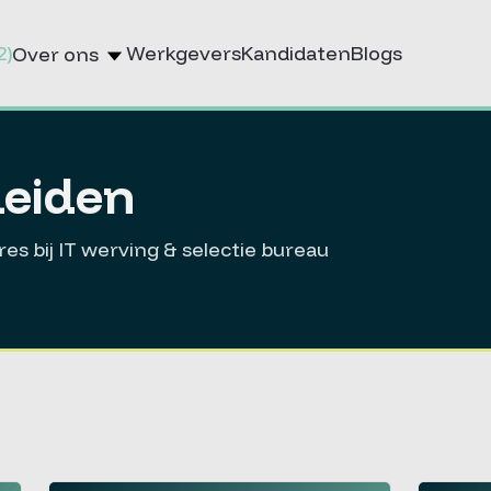
2)
Werkgevers
Kandidaten
Blogs
Over ons
Leiden
es bij IT werving & selectie bureau