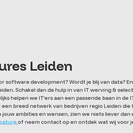
tures Leiden
oor software development? Wordt je blij van data? En
eiden. Schakel dan de hulp in van IT werving & selec
ijks helpen we IT’ers aan een passende baan in de I
een breed netwerk van bedrijven regio Leiden die I
n jouw ambities en wensen, zien we niets liever da
cature
of neem contact op en ontdek wat wij voor 