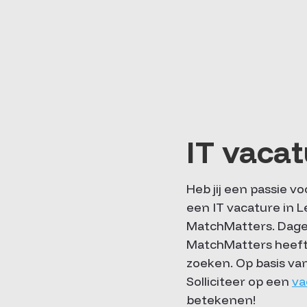
IT vaca
Heb jij een passie v
een IT vacature in L
MatchMatters. Dagel
MatchMatters heeft 
zoeken. Op basis va
Solliciteer op een
va
betekenen!