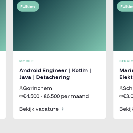
Fulltime
Fullti
MOBILE
SERVI
Android Engineer | Kotlin |
Marin
Java | Detachering
Elek
Gorinchem
Sch
€4.500 - €6.500 per maand
€3.
Bekijk vacature
Bekij