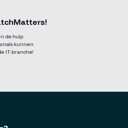
MatchMatters!
on de hulp
sionals kunnen
de IT-branche!