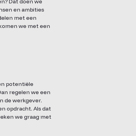
ken? Dat doen we
ensen en ambities
 delen met een
es komen we met een
n potentiële
 Dan regelen we een
en de werkgever.
n opdracht. Als dat
preken we graag met