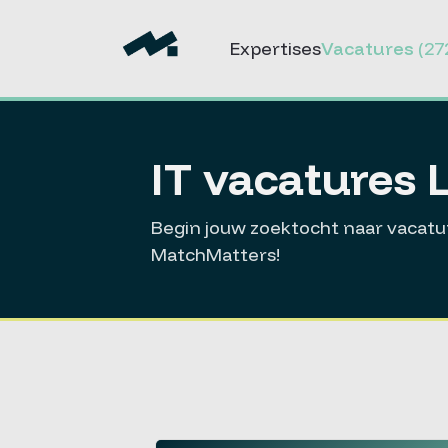
Expertises
Vacatures
(27
IT vacatures 
Begin jouw zoektocht naar vacatur
MatchMatters!