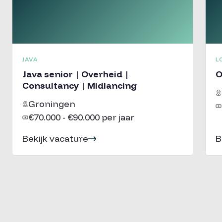
JAVA
L
Java senior | Overheid |
O
Consultancy | Midlancing
Groningen
€70.000 - €90.000 per jaar
Bekijk vacature
B