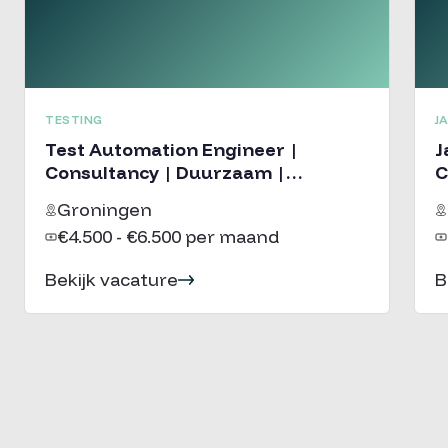
TESTING
J
Test Automation Engineer |
J
Consultancy | Duurzaam |
C
Groningen
Groningen
€4.500 - €6.500 per maand
Bekijk vacature
B