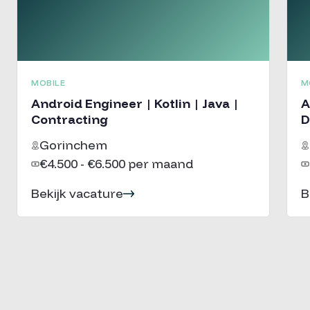
MOBILE
M
Android Engineer | Kotlin | Java |
A
Contracting
D
Gorinchem
€4.500 - €6.500 per maand
Bekijk vacature
B