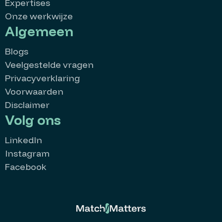
Expertises
Onze werkwijze
Algemeen
Blogs
Veelgestelde vragen
Privacyverklaring
Voorwaarden
Disclaimer
Volg ons
LinkedIn
Instagram
Facebook
MatchMatters
Goedemorgen 👋
Kan ik je ergens mee helpen?