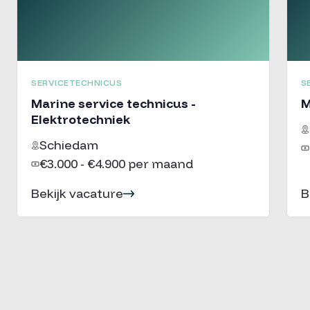
SERVICETECHNICUS
S
Marine service technicus -
M
Elektrotechniek
Schiedam
€3.000 - €4.900 per maand
Bekijk vacature
B