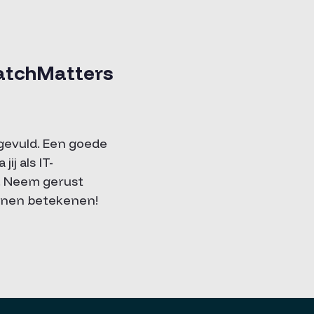
MatchMatters
ngevuld. Een goede
j als IT-
r. Neem gerust
unnen betekenen!