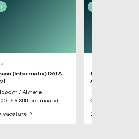
me
Fulltime
 AI
OVERIG
ness (Informatie) DATA
Solution Architec
st
ArchiMate
ldoorn / Almere
Zwolle - Almere
000 - €5.800 per maand
€5.500 - €7.250 
k vacature
Bekijk vacature