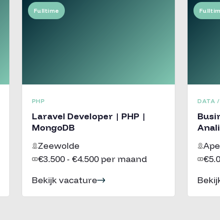
Fulltime
Fullti
PHP
DATA /
Laravel Developer | PHP |
Busi
MongoDB
Anali
Zeewolde
Ape
€3.500 - €4.500 per maand
€5.
Bekijk vacature
Bekij