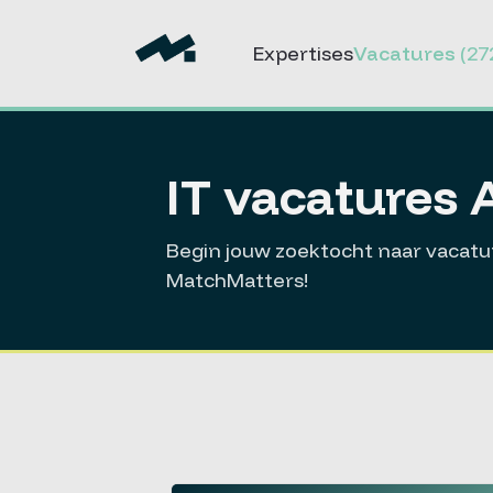
Expertises
Vacatures
(27
IT vacatures 
Begin jouw zoektocht naar vacatur
MatchMatters!