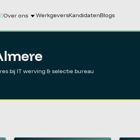
2)
Werkgevers
Kandidaten
Blogs
Over ons
Almere
es bij IT werving & selectie bureau