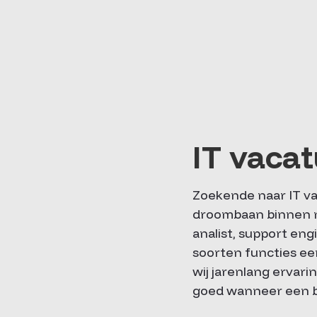
IT vaca
Zoekende naar IT va
droombaan binnen no
analist, support en
soorten functies een
wij jarenlang erva
goed wanneer een bed