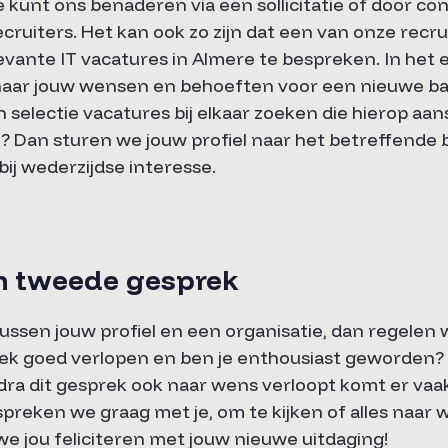
Je kunt ons benaderen via een sollicitatie of door c
cruiters. Het kan ook zo zijn dat een van onze recr
vante IT vacatures in Almere te bespreken. In het 
naar jouw wensen en behoeften voor een nieuwe ba
 selectie vacatures bij elkaar zoeken die hierop aansl
 Dan sturen we jouw profiel naar het betreffende b
ij wederzijdse interesse.
en tweede gesprek
tussen jouw profiel en een organisatie, dan regelen
prek goed verlopen en ben je enthousiast geworden?
ra dit gesprek ook naar wens verloopt komt er vaa
reken we graag met je, om te kijken of alles naar wen
e jou feliciteren met jouw nieuwe uitdaging!