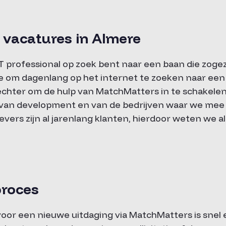
 vacatures in Almere
s IT professional op zoek bent naar een baan die zogez
tie om dagenlang op het internet te zoeken naar ee
 echter om de hulp van MatchMatters in te schakele
 van development en van de bedrijven waar we me
ers zijn al jarenlang klanten, hierdoor weten we al
proces
oor een nieuwe uitdaging via MatchMatters is snel e