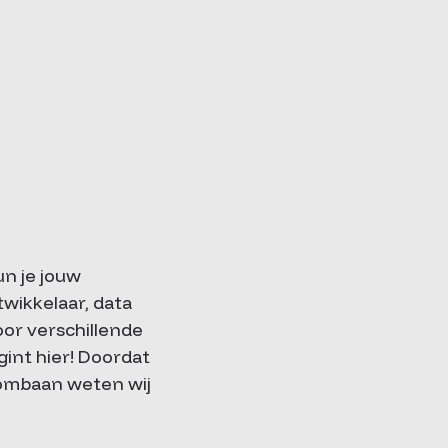
un je jouw
wikkelaar, data
oor verschillende
gint hier! Doordat
oombaan weten wij