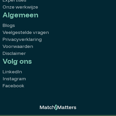
Onze werkwijze
Algemeen
Blogs
Veelgestelde vragen
Privacyverklaring
Voorwaarden
Disclaimer
Volg ons
LinkedIn
Instagram
Facebook
MatchMatters
Goedemorgen 👋
Kan ik je ergens mee helpen?