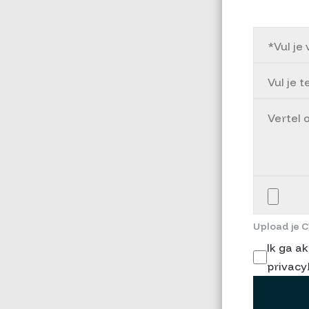
Upload je C
Ik ga a
privacy