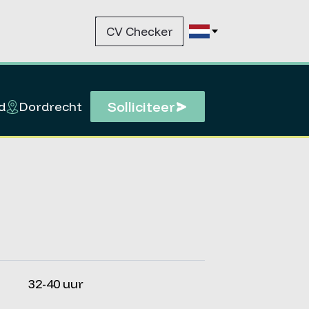
CV Checker
Solliciteer
d
Dordrecht
32-40 uur