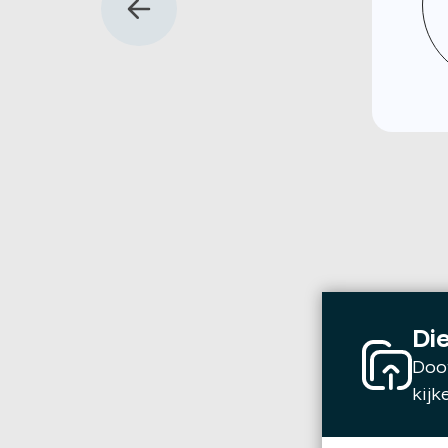
Die
Door
kijk