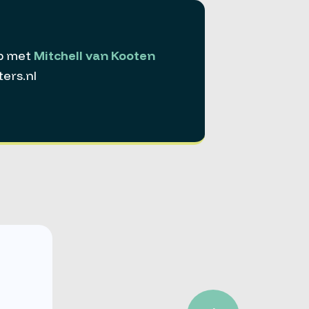
p met
Mitchell van Kooten
ers.nl