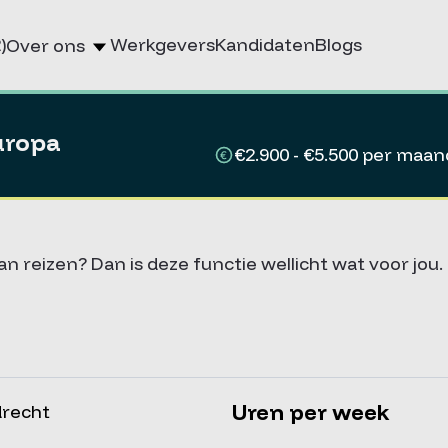
)
Werkgevers
Kandidaten
Blogs
Over ons
uropa
€2.900 - €5.500 per maan
van reizen? Dan is deze functie wellicht wat voor jou.
Uren per week
recht