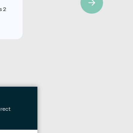
s 2
irect