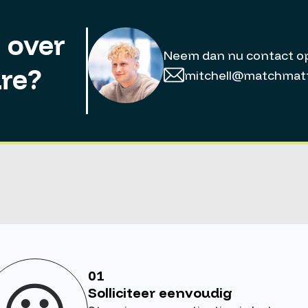
 over
Neem dan nu contact o
re?
mitchell@matchmatt
01
Solliciteer eenvoudig