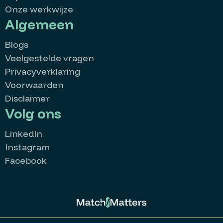
Onze werkwijze
Algemeen
Blogs
Veelgestelde vragen
Privacyverklaring
Voorwaarden
Disclaimer
Volg ons
LinkedIn
Instagram
Facebook
MatchMatters
Goedenavond 👋
Kan ik je ergens mee helpen?