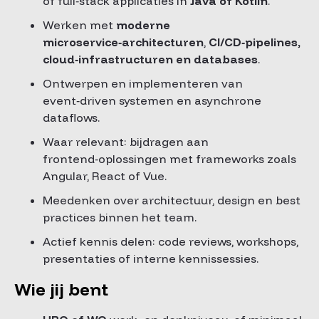
of full‑stack applicaties in
Java of Kotlin
.
Werken met
moderne
microservice‑architecturen
,
CI/CD‑pipelines,
cloud‑infrastructuren en databases
.
Ontwerpen en implementeren van
event‑driven systemen en asynchrone
dataflows.
Waar relevant: bijdragen aan
frontend‑oplossingen met frameworks zoals
Angular, React of Vue.
Meedenken over architectuur, design en best
practices binnen het team.
Actief kennis delen: code reviews, workshops,
presentaties of interne kennissessies.
Wie jij bent