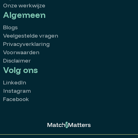
Onze werkwijze
Algemeen
Blogs
Veelgestelde vragen
Privacyverklaring
Voorwaarden
Disclaimer
Volg ons
LinkedIn
Instagram
Facebook
MatchMatters
Goedemiddag 👋
Kan ik je ergens mee helpen?