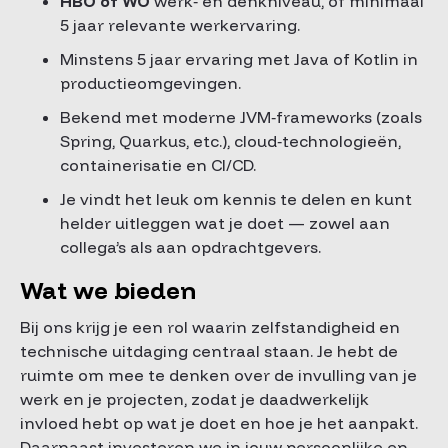
HBO of WO
werk‑ en denkniveau, of minimaal
5 jaar relevante werkervaring.
Minstens 5 jaar ervaring met Java of Kotlin in
productieomgevingen.
Bekend met moderne JVM‑frameworks (zoals
Spring, Quarkus, etc.), cloud‑technologieën,
containerisatie en CI/CD.
Je vindt het leuk om kennis te delen en kunt
helder uitleggen wat je doet — zowel aan
collega’s als aan opdrachtgevers.
Wat we bieden
Bij ons krijg je een rol waarin zelfstandigheid en
technische uitdaging centraal staan. Je hebt de
ruimte om mee te denken over de invulling van je
werk en je projecten, zodat je daadwerkelijk
invloed hebt op wat je doet en hoe je het aanpakt.
Daarnaast investeren we in jouw persoonlijke en