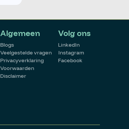
Algemeen
Volg ons
Blogs
LinkedIn
Veelgestelde vragen
Instagram
Privacyverklaring
Facebook
Voorwaarden
Disclaimer
MatchMatters
Goedemiddag 👋
Kan ik je ergens mee helpen?
Stuur een whatsappje