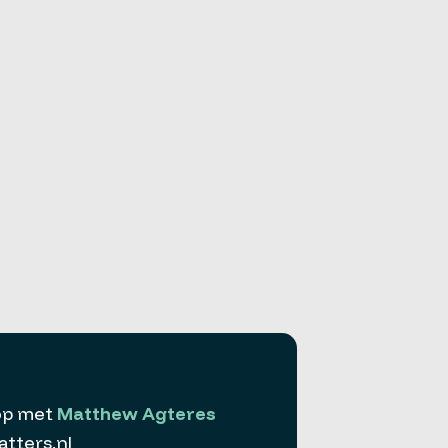
op met
Matthew Agteres
ters.nl