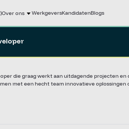
)
Werkgevers
Kandidaten
Blogs
Over ons
veloper
loper die graag werkt aan uitdagende projecten en 
amen met een hecht team innovatieve oplossingen o