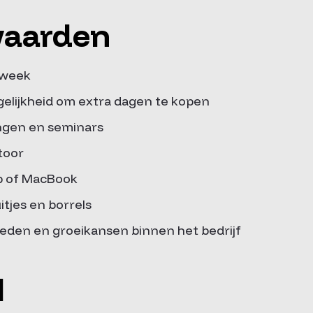
waarden
 week
elijkheid om extra dagen te kopen
ingen en seminars
toor
p of MacBook
tjes en borrels
eden en groeikansen binnen het bedrijf
l