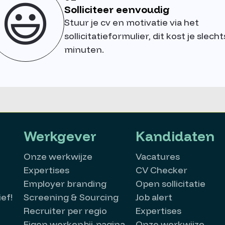
😃
Solliciteer eenvoudig
Stuur je cv en motivatie via het
sollicitatieformulier, dit kost je slecht
minuten.
Werkgever
Kandidaten
Onze werkwijze
Vacatures
Expertises
CV Checker
Employer branding
Open sollicitatie
ef!
Screening & Sourcing
Job alert
Recruiter per regio
Expertises
Eigen werkenbij-pagina
Onze werkwijze