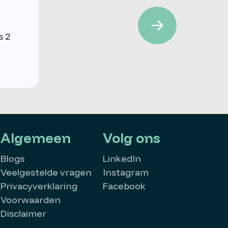
s 2
Algemeen
Volg ons
Blogs
LinkedIn
Veelgestelde vragen
Instagram
Privacyverklaring
Facebook
Voorwaarden
MatchMatters
Disclaimer
Goedemorgen 👋
Kan ik je ergens mee helpen?