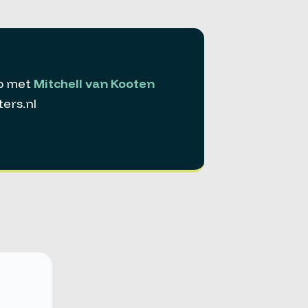
p met
Mitchell van Kooten
ers.nl