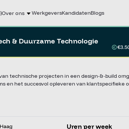
)
Werkgevers
Kandidaten
Blogs
Over ons
tech & Duurzame Technologie
€3.5
van technische projecten in een design-&-build omge
ms en het succesvol opleveren van klantspecifieke 
Uren per week
 Haag