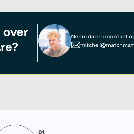
 over
Neem dan nu contact o
re?
mitchell@matchmatt
01