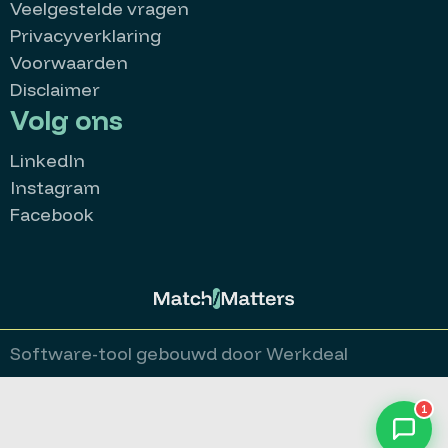
Veelgestelde vragen
Privacyverklaring
Voorwaarden
Disclaimer
Volg ons
LinkedIn
Instagram
Facebook
MatchMatters
Goedemorgen 👋
Kan ik je ergens mee helpen?
Stuur een whatsappje
Software-tool gebouwd door Werkdeal
Bekijk alle vacatures
1