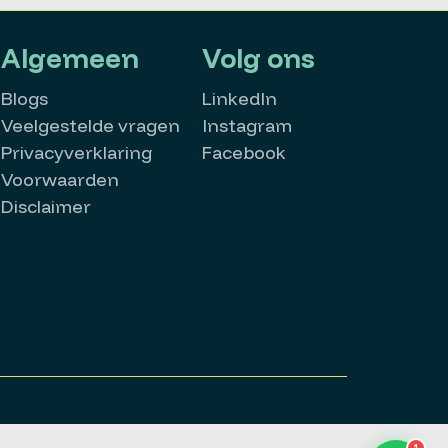
Algemeen
Volg ons
Blogs
LinkedIn
Veelgestelde vragen
Instagram
Privacyverklaring
Facebook
Voorwaarden
Disclaimer
MatchMatters
Goedemorgen 👋
Kan ik je ergens mee helpen?
Stuur een whatsappje
Bekijk alle vacatures
1