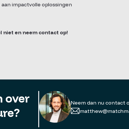
aan impactvolle oplossingen
fel niet en neem contact op!
 over
Neem dan nu contact 
ure?
matthew@matchmat