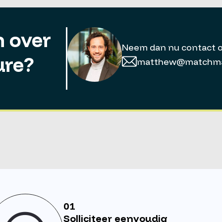
 over
Neem dan nu contact 
ure?
matthew@matchmat
01
Solliciteer eenvoudig