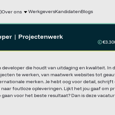
)
Werkgevers
Kandidaten
Blogs
Over ons
oper | Projectenwerk
€3.30
developer die houdt van uitdaging en kwaliteit. In d
rojecten te werken, van maatwerk websites tot gea
ernationale merken. Je hebt oog voor detail, schrij
 naar foutloze opleveringen. Lijkt het jou gaaf om 
e gaan voor het beste resultaat? Dan is deze vacature