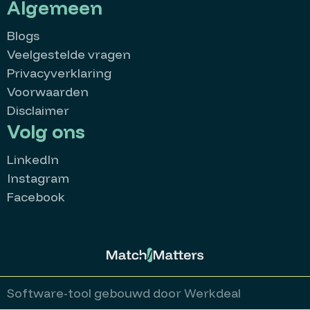
Algemeen
Blogs
Veelgestelde vragen
Privacyverklaring
Voorwaarden
Disclaimer
Volg ons
LinkedIn
Instagram
Facebook
MatchMatters
Goedemiddag 👋
Kan ik je ergens mee helpen?
Stuur een whatsappje
Software-tool gebouwd door Werkdeal