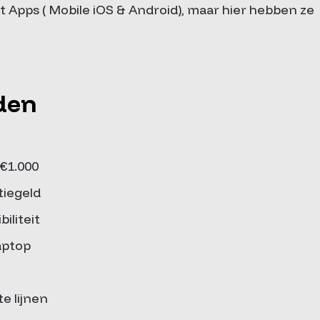
et Apps ( Mobile iOS & Android), maar hier hebben ze
den
 €1.000
tiegeld
iliteit
aptop
e lijnen