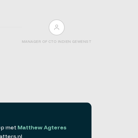
MANAGER OF CTO INDIEN GEWENST
op met
Matthew Agteres
ters.nl