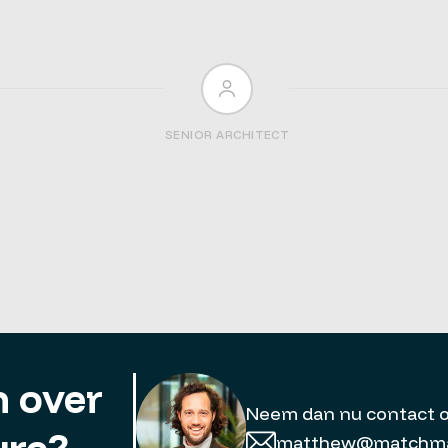
SENIOR ARCHITECT
 over
Neem dan nu contact 
matthew@matchmat