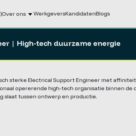
)
Werkgevers
Kandidaten
Blogs
Over ons
neer | High-tech duurzame energie
ch sterke Electrical Support Engineer met affinitei
naal opererende high-tech organisatie binnen de d
g slaat tussen ontwerp en productie.