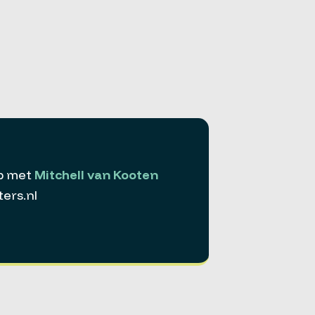
p met
Mitchell van Kooten
ers.nl