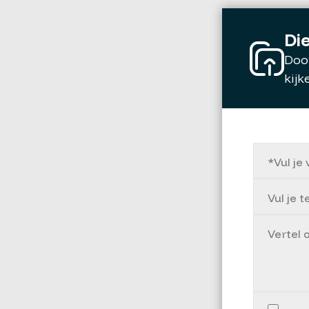
Die
Door
kijk