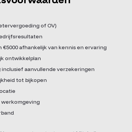
etervergoeding of OV)
bedrijfsresultaten
n €5000 afhankelijk van kennis en ervaring
jk ontwikkelplan
 inclusief aanvullende verzekeringen
kheid tot bijkopen
locatie
de werkomgeving
erband