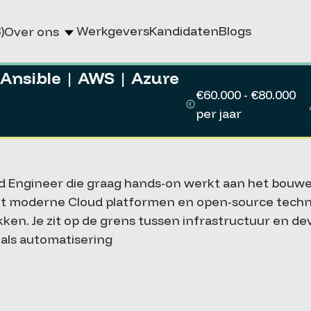
)
Werkgevers
Kandidaten
Blogs
Over ons
 Ansible | AWS | Azure
€60.000 - €80.000
per jaar
ud Engineer die graag hands-on werkt aan het bou
et moderne Cloud platformen en open-source techno
en. Je zit op de grens tussen infrastructuur en de
 als automatisering