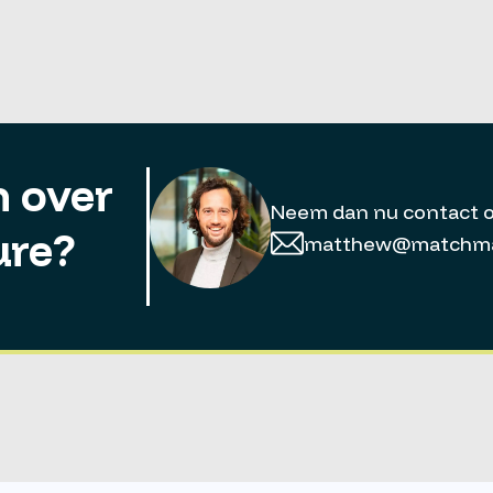
 over
Neem dan nu contact 
ure?
matthew@matchmat