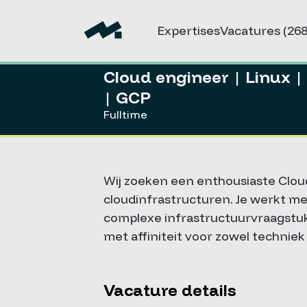
Expertises
Vacatures
(268
Cloud engineer | Linux |
| GCP
Fulltime
Wij zoeken een enthousiaste Clo
cloudinfrastructuren. Je werkt m
complexe infrastructuurvraagstukk
met affiniteit voor zowel techniek
Vacature details