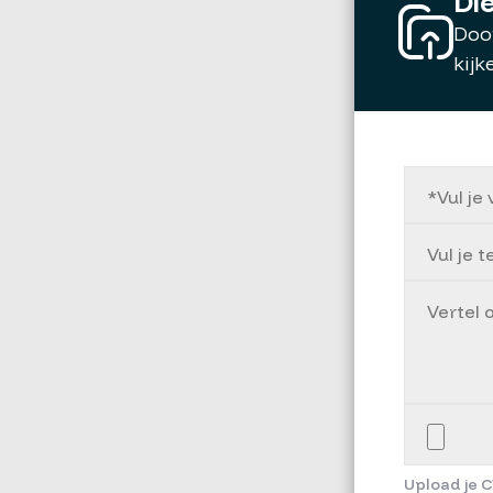
Die
Door
kijk
Upload je C