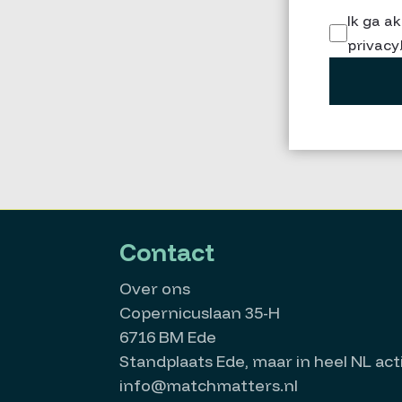
Ik ga a
privacy
Contact
Over ons
Copernicuslaan 35-H
6716 BM Ede
Standplaats Ede, maar in heel NL acti
info@matchmatters.nl