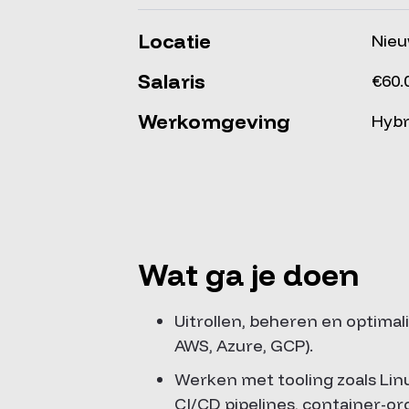
Locatie
Nie
Salaris
€60.
Werkomgeving
Hybr
Wat ga je doen
Uitrollen, beheren en optimal
AWS, Azure, GCP).
Werken met tooling zoals Linu
CI/CD pipelines, container-or