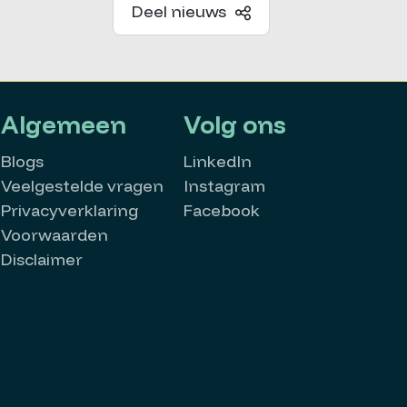
Deel nieuws
Algemeen
Volg ons
Blogs
LinkedIn
Veelgestelde vragen
Instagram
Privacyverklaring
Facebook
Voorwaarden
Disclaimer
MatchMatters
Goedemorgen 👋
Kan ik je ergens mee helpen?