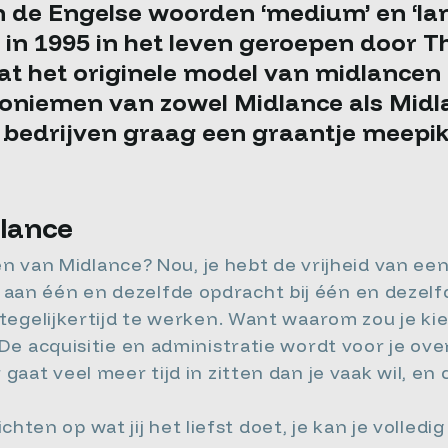
n de Engelse woorden ‘medium’ en ‘lan
 is in 1995 in het leven geroepen doo
f dat het originele model van midlance
noniemen van zowel Midlance als Midl
bedrijven graag een graantje meepikk
lance
en van Midlance? Nou, je hebt de vrijheid van ee
k je aan één en dezelfde opdracht bij één en deze
egelijkertijd te werken. Want waarom zou je kie
e acquisitie en administratie wordt voor je over
at veel meer tijd in zitten dan je vaak wil, en di
richten op wat jij het liefst doet, je kan je volle