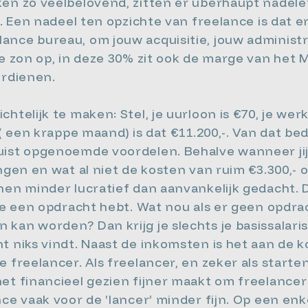
ken zo veelbelovend, zitten er überhaupt nadele
l. Een nadeel ten opzichte van freelance is dat 
ance bureau, om jouw acquisitie, jouw administ
de zon op, in deze 30% zit ook de marge van het
erdienen.
htelijk te maken: Stel, je uurloon is €70, je werk
( een krappe maand) is dat €11.200,-. Van dat bedr
uist opgenoemde voordelen. Behalve wanneer ji
ngen en wat al niet de kosten van ruim €3.300,- 
nen minder lucratief dan aanvankelijk gedacht. D
je een opdracht hebt. Wat nou als er geen opdrach
kan worden? Dan krijg je slechts je basissalaris 
t niks vindt. Naast de inkomsten is het aan de 
 freelancer. Als freelancer, en zeker als starten
et financieel gezien fijner maakt om freelancer 
ce vaak voor de ‘lancer’ minder fijn. Op een enk