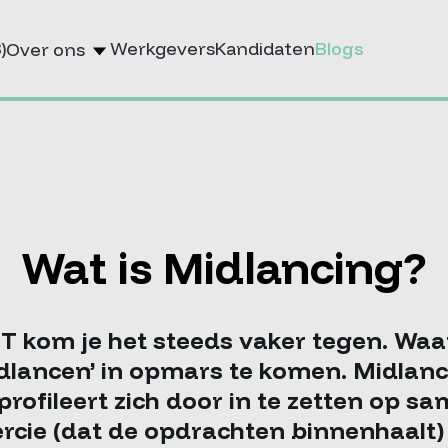
)
Werkgevers
Kandidaten
Blogs
Over ons
Wat is Midlancing?
IT kom je het steeds vaker tegen. Waar
midlancen’ in opmars te komen. Midlanc
rofileert zich door in te zetten op 
e (dat de opdrachten binnenhaalt) 