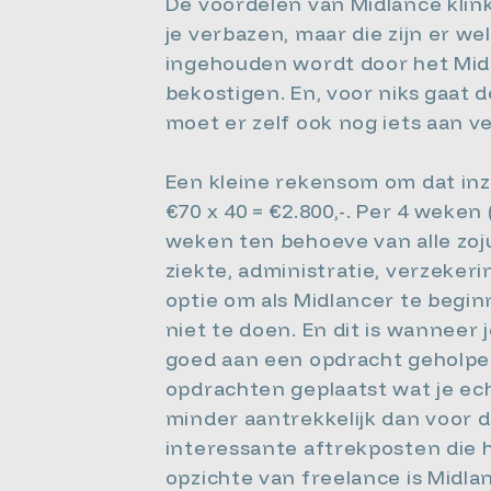
De voordelen van Midlance klin
je verbazen, maar die zijn er we
ingehouden wordt door het Midl
bekostigen. En, voor niks gaat 
moet er zelf ook nog iets aan v
Een kleine rekensom om dat inzic
€70 x 40 = €2.800,-. Per 4 weken 
weken ten behoeve van alle zoj
ziekte, administratie, verzekeri
optie om als Midlancer te begin
niet te doen. En dit is wanneer 
goed aan een opdracht geholpen 
opdrachten geplaatst wat je ech
minder aantrekkelijk dan voor de
interessante aftrekposten die h
opzichte van freelance is Midlan