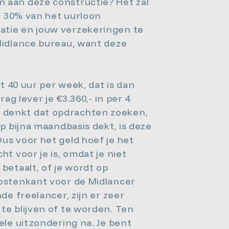
n aan deze constructie? Het zal
er 30% van het uurloon
ratie en jouw verzekeringen te
 Midlance bureau, want deze
t 40 uur per week, dat is dan
ag lever je €3.360,- in per 4
j denkt dat opdrachten zoeken,
op bijna maandbasis dekt, is deze
us voor het geld hoef je het
t voor je is, omdat je niet
betaalt, of je wordt op
kostenkant voor de Midlancer
de freelancer, zijn er zeer
te blijven of te worden. Ten
ele uitzondering na. Je bent