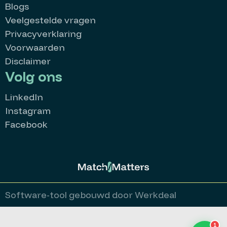
Blogs
Veelgestelde vragen
Privacyverklaring
Voorwaarden
Disclaimer
Volg ons
LinkedIn
Instagram
Facebook
MatchMatters
Goedemiddag 👋
Kan ik je ergens mee helpen?
Stuur een whatsappje
Software-tool gebouwd door Werkdeal
Bekijk alle vacatures
1